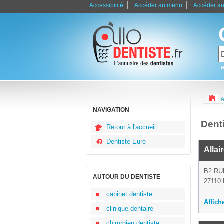
|
|
Accessibilité
Accéder au menu
Accéder au
e
A
NAVIGATION
Dent
Retour à l'accueil
Dentiste Eure
Allai
B2 R
AUTOUR DU DENTISTE
27110 
cabinet dentiste
Affich
clinique dentaire
chirurgien dentiste