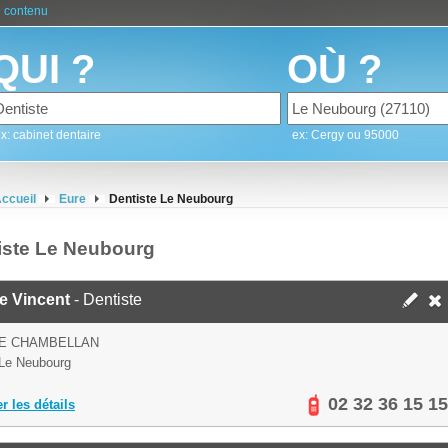
 contenu
QUI ?
OÙ ?
x: cabinet dentaire
ex: Cergy ou 95000
ccueil
Eure
Dentiste Le Neubourg
iste Le Neubourg
re Vincent
- Dentiste
UE CHAMBELLAN
Le Neubourg
02 32 36 15 15
er les détails