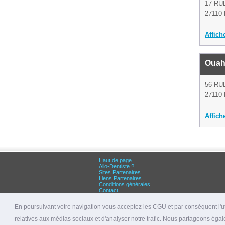
17 RU
27110 
Affich
Ouah
56 RU
27110 
Affich
Haut de page
Allo-Dentiste ?
Sites Partenaires
Liens Partenaires
Conditions générales
Contact
Grandes villes :
Dentiste Paris
En poursuivant votre navigation vous acceptez les CGU et par conséquent l'uti
Dentiste Lyon
Dentiste Marseille
relatives aux médias sociaux et d'analyser notre trafic. Nous partageons égale