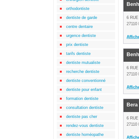
Benh
orthodontiste
dentiste de garde
6 RUE
27110 
centre dentaire
urgence dentiste
Affich
prix dentiste
tarifs dentiste
Benh
dentiste mutualiste
6 RUE
recherche dentiste
27110 
dentiste conventionné
Affich
dentiste pour enfant
formation dentiste
Bera
consultation dentiste
dentiste pas cher
6 RUE
27110 
rendez-vous dentiste
dentiste homéopathe
Affich