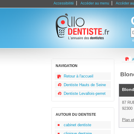
|
|
Accessibilité
Accéder au menu
Accéder au
e
A
NAVIGATION
Blond
Retour à l'accueil
Dentiste Hauts de Seine
Blond
Dentiste Levallois-perret
87 RU
92300 
AUTOUR DU DENTISTE
Plan et
cabinet dentiste
clinique dentaire