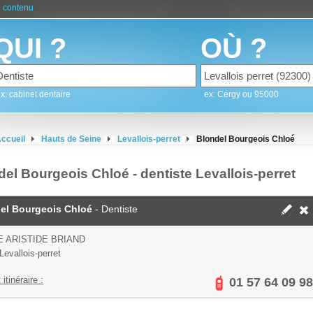
 contenu
QUI ?
OÙ ?
x: cabinet dentaire
ex: Cergy ou 95000
ccueil
Hauts de Seine
Levallois-perret
Blondel Bourgeois Chloé
el Bourgeois Chloé - dentiste Levallois-perret
el Bourgeois Chloé
- Dentiste
E ARISTIDE BRIAND
Levallois-perret
 itinéraire :
01 57 64 09 98