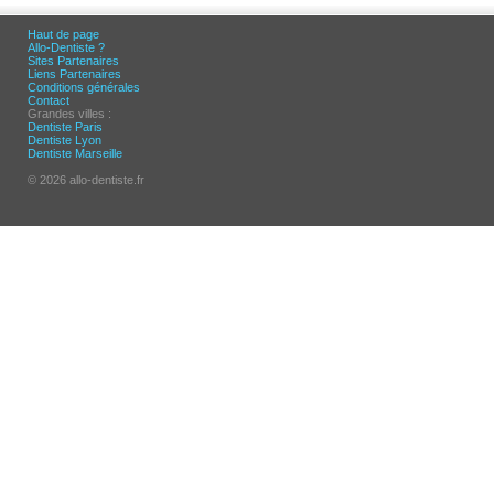
Haut de page
Allo-Dentiste ?
Sites Partenaires
Liens Partenaires
Conditions générales
Contact
Grandes villes :
Dentiste Paris
Dentiste Lyon
Dentiste Marseille
© 2026 allo-dentiste.fr