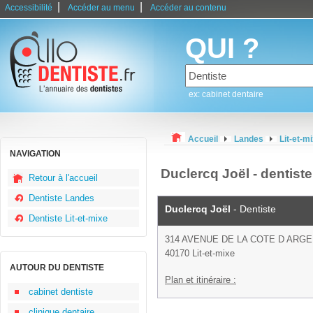
|
|
Accessibilité
Accéder au menu
Accéder au contenu
QUI ?
ex: cabinet dentaire
Accueil
Landes
Lit-et-m
NAVIGATION
Duclercq Joël - dentiste
Retour à l'accueil
Dentiste Landes
Duclercq Joël
- Dentiste
Dentiste Lit-et-mixe
314 AVENUE DE LA COTE D ARG
40170 Lit-et-mixe
AUTOUR DU DENTISTE
Plan et itinéraire :
cabinet dentiste
clinique dentaire