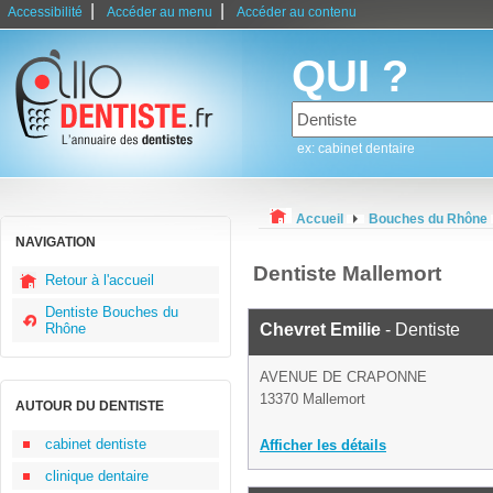
|
|
Accessibilité
Accéder au menu
Accéder au contenu
QUI ?
ex: cabinet dentaire
Accueil
Bouches du Rhône
NAVIGATION
Dentiste Mallemort
Retour à l'accueil
Dentiste Bouches du
Rhône
Chevret Emilie
- Dentiste
AVENUE DE CRAPONNE
13370 Mallemort
AUTOUR DU DENTISTE
cabinet dentiste
Afficher les détails
clinique dentaire