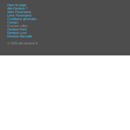
Haut de page
Allo-Dentiste ?
Sites Partenaires
Liens Partenaires
Conditions générales
Contact
Grandes villes :
Dentiste Paris
Dentiste Lyon
Dentiste Marseille
© 2026 allo-dentiste.fr