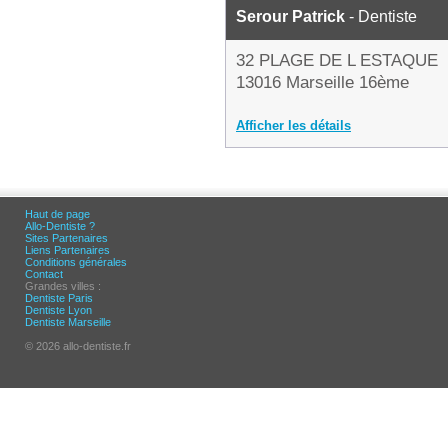
Serour Patrick
- Dentiste
32 PLAGE DE L ESTAQUE
13016 Marseille 16ème
Afficher les détails
Haut de page
Allo-Dentiste ?
Sites Partenaires
Liens Partenaires
Conditions générales
Contact
Grandes villes :
Dentiste Paris
Dentiste Lyon
Dentiste Marseille
© 2026 allo-dentiste.fr