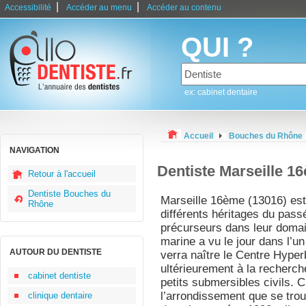
|
|
Accessibilité
Accéder au menu
Accéder au contenu
QUI ?
ex: cabinet dentaire
Accueil
Bouches du Rhône
NAVIGATION
Dentiste Marseille 1
Retour à l'accueil
Dentiste Bouches du
Marseille 16ème (13016) est u
Rhône
différents héritages du passé
précurseurs dans leur domain
marine a vu le jour dans l’un
AUTOUR DU DENTISTE
verra naître le Centre Hyper
ultérieurement à la recherche
cabinet dentiste
petits submersibles civils. 
l’arrondissement que se tro
clinique dentaire