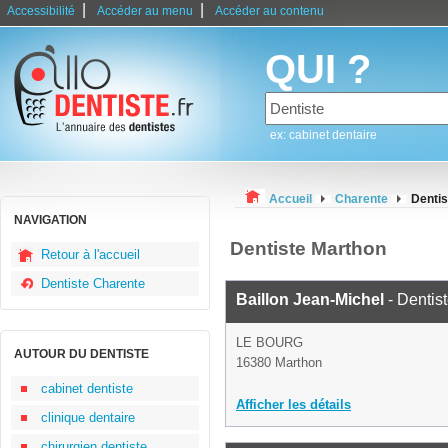
|
|
Accessibilité
Accéder au menu
Accéder au contenu
QUI ?
ex: cabinet dentaire
Accueil
Charente
Dentis
NAVIGATION
Dentiste Marthon
Retour à l'accueil
Dentiste Charente
Baillon Jean-Michel
- Dentis
LE BOURG
AUTOUR DU DENTISTE
16380 Marthon
cabinet dentiste
Afficher les détails
clinique dentaire
chirurgien dentiste