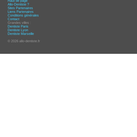
Haut de page
Allo-Dentiste ?
Sites Partenaires
Liens Partenaires
Conditions générales
Contact
Grandes villes :
Dentiste Paris
Dentiste Lyon
Dentiste Marseille
© 2026 allo-dentiste.fr