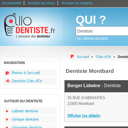
|
|
Accessibilité
Accéder au menu
Accéder au contenu
QUI ?
ex: cabinet dentaire
Accueil
Côte d'Or
Denti
NAVIGATION
Dentiste Montbard
Retour à l'accueil
Dentiste Côte d'Or
Berger Lidwine
- Dentiste
25 RUE D ABRANTES
AUTOUR DU DENTISTE
21500 Montbard
cabinet dentiste
Afficher les détails
clinique dentaire
chirurgien dentiste