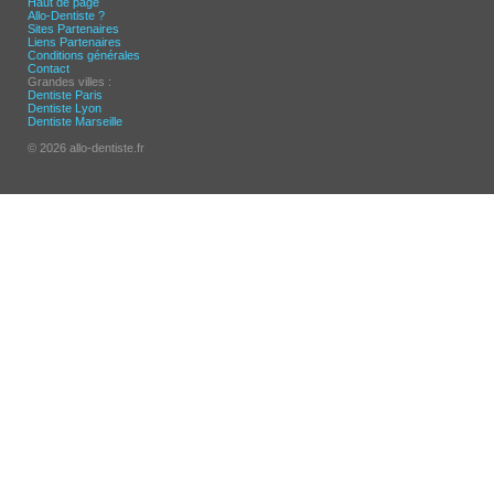
Haut de page
Allo-Dentiste ?
Sites Partenaires
Liens Partenaires
Conditions générales
Contact
Grandes villes :
Dentiste Paris
Dentiste Lyon
Dentiste Marseille
© 2026 allo-dentiste.fr