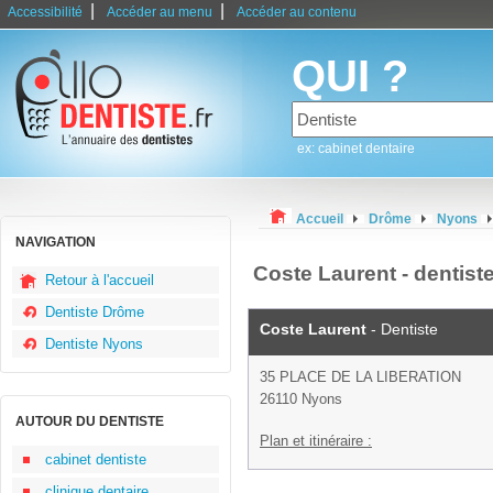
|
|
Accessibilité
Accéder au menu
Accéder au contenu
QUI ?
ex: cabinet dentaire
Accueil
Drôme
Nyons
NAVIGATION
Coste Laurent - dentis
Retour à l'accueil
Dentiste Drôme
Coste Laurent
- Dentiste
Dentiste Nyons
35 PLACE DE LA LIBERATION
26110 Nyons
AUTOUR DU DENTISTE
Plan et itinéraire :
cabinet dentiste
clinique dentaire