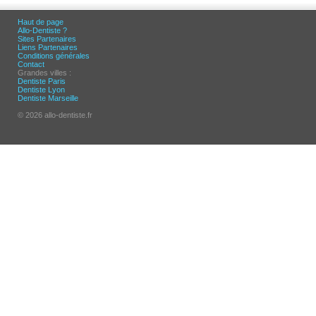
Haut de page
Allo-Dentiste ?
Sites Partenaires
Liens Partenaires
Conditions générales
Contact
Grandes villes :
Dentiste Paris
Dentiste Lyon
Dentiste Marseille
© 2026 allo-dentiste.fr