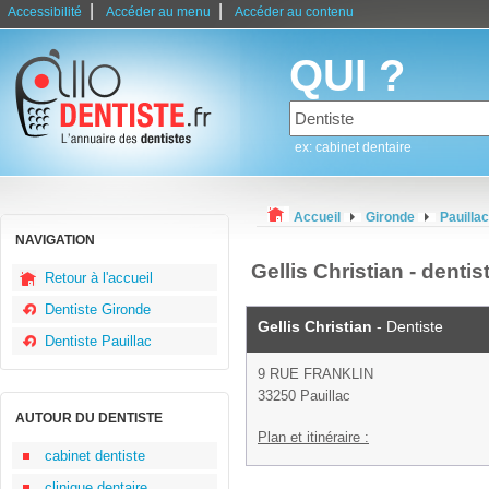
|
|
Accessibilité
Accéder au menu
Accéder au contenu
QUI ?
ex: cabinet dentaire
Accueil
Gironde
Pauillac
NAVIGATION
Gellis Christian - dentis
Retour à l'accueil
Dentiste Gironde
Gellis Christian
- Dentiste
Dentiste Pauillac
9 RUE FRANKLIN
33250 Pauillac
AUTOUR DU DENTISTE
Plan et itinéraire :
cabinet dentiste
clinique dentaire