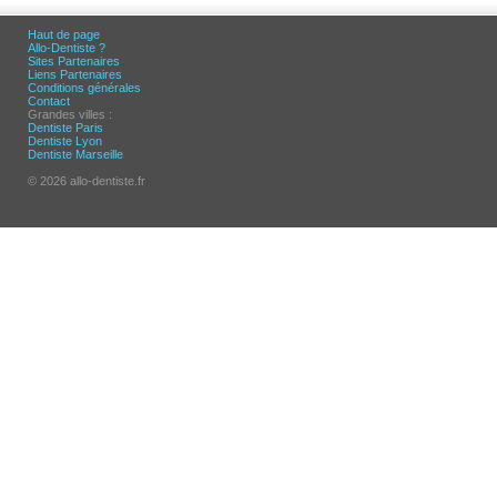
Haut de page
Allo-Dentiste ?
Sites Partenaires
Liens Partenaires
Conditions générales
Contact
Grandes villes :
Dentiste Paris
Dentiste Lyon
Dentiste Marseille
© 2026 allo-dentiste.fr