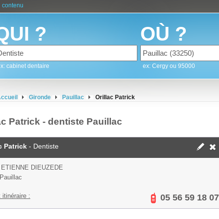
 contenu
QUI ?
OÙ ?
x: cabinet dentaire
ex: Cergy ou 95000
ccueil
Gironde
Pauillac
Orillac Patrick
ac Patrick - dentiste Pauillac
c Patrick
- Dentiste
 ETIENNE DIEUZEDE
Pauillac
 itinéraire :
05 56 59 18 07