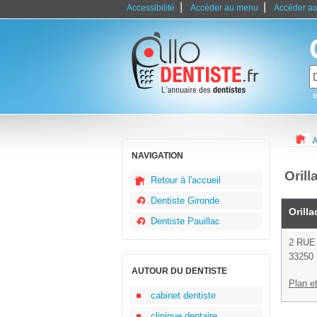
|
|
Accessibilité
Accéder au menu
Accéder au
e
A
NAVIGATION
Orill
Retour à l'accueil
Dentiste Gironde
Orilla
Dentiste Pauillac
2 RUE
33250 
AUTOUR DU DENTISTE
Plan et
cabinet dentiste
clinique dentaire