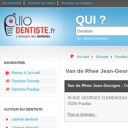
|
|
Accessibilité
Accéder au menu
Accéder au contenu
QUI ?
ex: cabinet dentaire
Accueil
Gironde
Pauillac
NAVIGATION
Van de Rhee Jean-Georg
Retour à l'accueil
Dentiste Gironde
Van de Rhee Jean-Georges
- De
Dentiste Pauillac
30 RUE GEORGES CLEMENCEAU
33250 Pauillac
AUTOUR DU DENTISTE
Plan et itinéraire :
cabinet dentiste
clinique dentaire