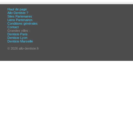
Haut de page
Allo-Dentiste ?
Sites Partenaires
Liens Partenaires
Conditions générales
Contact
Grandes villes :
Dentiste Paris
Dentiste Lyon
Dentiste Marseille
© 2026 allo-dentiste.fr