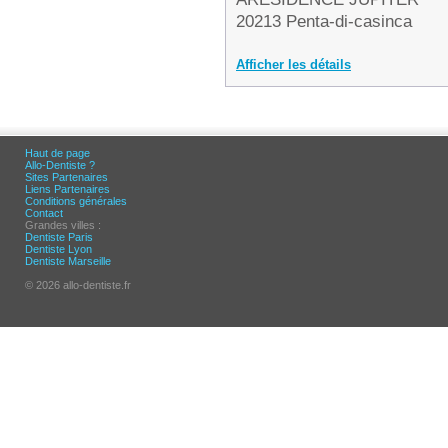
20213 Penta-di-casinca
Afficher les détails
Haut de page
Allo-Dentiste ?
Sites Partenaires
Liens Partenaires
Conditions générales
Contact
Grandes villes :
Dentiste Paris
Dentiste Lyon
Dentiste Marseille
© 2026 allo-dentiste.fr