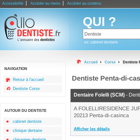
|
|
Accessibilité
Accéder au menu
Accéder au contenu
QUI ?
ex: cabinet dentaire
Accueil
Corse
Dentiste 
NAVIGATION
Dentiste Penta-di-ca
Retour à l'accueil
Dentiste Corse
Dentaire Folelli (SCM)
- Dent
A FOLELLIRESIDENCE JU
AUTOUR DU DENTISTE
20213 Penta-di-casinca
cabinet dentiste
Afficher les détails
clinique dentaire
chirurgien dentiste