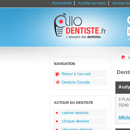
|
|
Accessibilité
Accéder au menu
Accéder au
e
A
NAVIGATION
Dent
Retour à l'accueil
Dentiste Gironde
Audy
3 PLA
AUTOUR DU DENTISTE
33240 
cabinet dentiste
Affich
clinique dentaire
chirurgien dentiste