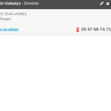
in Gwladys
- Dentiste
CE JEAN JAURES
Peujard
05 57 68 74 71
er les détails