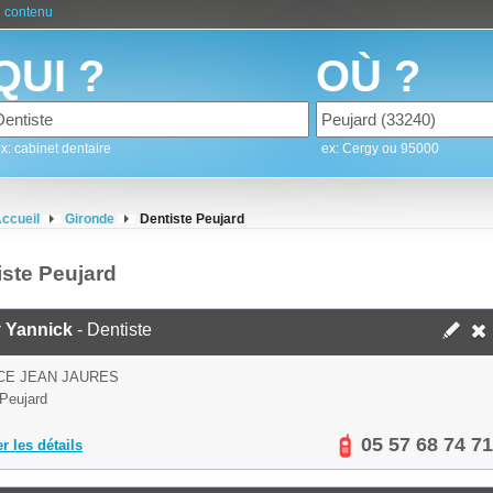
 contenu
QUI ?
OÙ ?
x: cabinet dentaire
ex: Cergy ou 95000
ccueil
Gironde
Dentiste Peujard
iste Peujard
 Yannick
- Dentiste
CE JEAN JAURES
Peujard
05 57 68 74 71
er les détails