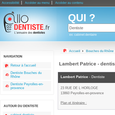
|
|
Accessibilité
Accéder au menu
Accéder au contenu
QUI ?
ex: cabinet dentaire
Accueil
Bouches du Rhône
NAVIGATION
Lambert Patrice - denti
Retour à l'accueil
Dentiste Bouches du
Rhône
Lambert Patrice
- Dentiste
Dentiste Peyrolles-en-
provence
23 RUE DE L HORLOGE
13860 Peyrolles-en-provence
Plan et itinéraire :
AUTOUR DU DENTISTE
cabinet dentiste