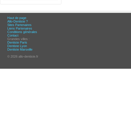
Haut de page
Allo-Dentiste ?
Sites Partenaires
Liens Partenaires
Conditions générales
Contact
Grandes villes :
Dentiste Paris
Dentiste Lyon
Dentiste Marseille
© 2026 allo-dentiste.fr