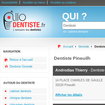
|
|
Accessibilité
Accéder au menu
Accéder au contenu
QUI ?
ex: cabinet dentaire
Accueil
Gironde
Dentist
NAVIGATION
Dentiste Pineuilh
Retour à l'accueil
Dentiste Gironde
Androdias Thierry
- Dentiste
14 PLACE CHARLES DE GAULLE
AUTOUR DU DENTISTE
33220 Pineuilh
cabinet dentiste
Afficher les détails
clinique dentaire
chirurgien dentiste