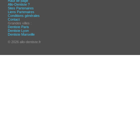
Haut de page
Allo-Dentiste ?
Sites Partenaires
Liens Partenaires
Conditions générales
Contact
Grandes villes :
Dentiste Paris
Dentiste Lyon
Dentiste Marseille
© 2026 allo-dentiste.fr