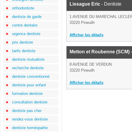
Lissague Eric
- Dentiste
orthodontiste
dentiste de garde
1 AVENUE DU MARECHAL LECLE
33220 Pineuilh
centre dentaire
urgence dentiste
Afficher les détails
prix dentiste
tarifs dentiste
Metton et Roubenne (SCM)
-
dentiste mutualiste
8 AVENUE DE VERDUN
recherche dentiste
33220 Pineuilh
dentiste conventionné
Afficher les détails
dentiste pour enfant
formation dentiste
consultation dentiste
dentiste pas cher
rendez-vous dentiste
dentiste homéopathe