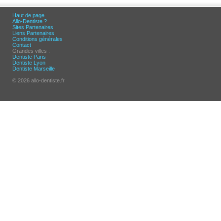
Haut de page
Allo-Dentiste ?
Sites Partenaires
Liens Partenaires
Conditions générales
Contact
Grandes villes :
Dentiste Paris
Dentiste Lyon
Dentiste Marseille
© 2026 allo-dentiste.fr