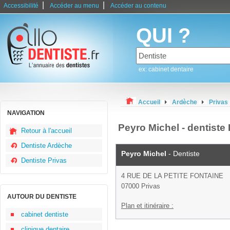
|
|
Accessibilité
Accéder au menu
Accéder au contenu
QUI ?
ex: cabinet dentaire
Accueil
Ardèche
Privas
NAVIGATION
Peyro Michel - dentiste 
Retour à l'accueil
Dentiste Ardèche
Peyro Michel
- Dentiste
Dentiste Privas
4 RUE DE LA PETITE FONTAINE
07000 Privas
AUTOUR DU DENTISTE
Plan et itinéraire :
cabinet dentiste
clinique dentaire