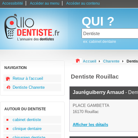
|
|
Accessibilité
Accéder au menu
Accéder au contenu
QUI ?
ex: cabinet dentaire
Accueil
Charente
Dentis
NAVIGATION
Dentiste Rouillac
Retour à l'accueil
Dentiste Charente
Jauréguiberry Arnaud
- Dent
PLACE GAMBETTA
AUTOUR DU DENTISTE
16170 Rouillac
cabinet dentiste
Afficher les détails
clinique dentaire
chirurgien dentiste