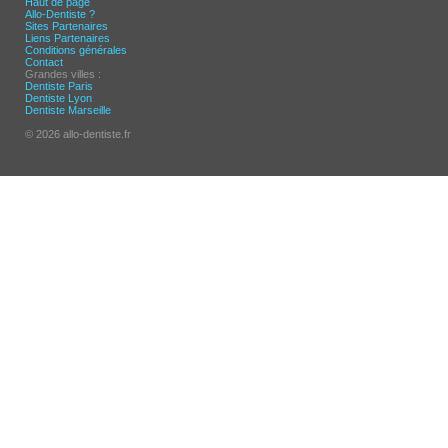
Haut de page
Allo-Dentiste ?
Sites Partenaires
Liens Partenaires
Conditions générales
Contact
Grandes villes :
Dentiste Paris
Dentiste Lyon
Dentiste Marseille
© 2026 allo-dentiste.fr