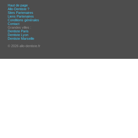
Haut de page
Allo-Dentiste ?
Sites Partenaires
Liens Partenaires
Conditions générales
Contact
Grandes villes :
Dentiste Paris
Dentiste Lyon
Dentiste Marseille
© 2026 allo-dentiste.fr