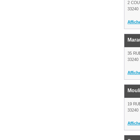
2 CO
33240 
Affich
Marau
35 RU
33240 
Affich
Moul
19 RU
33240 
Affich