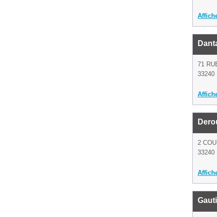
Affich
Dant
71 RU
33240 
Affich
Dero
2 CO
33240 
Affich
Gaut