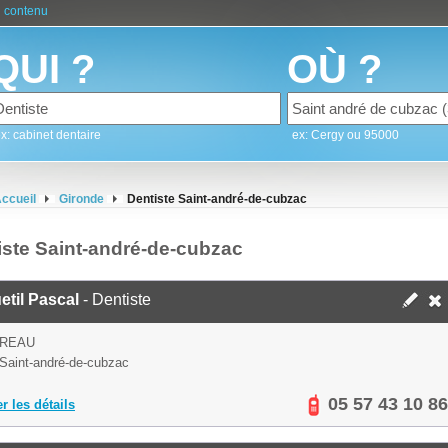
 contenu
QUI ?
OÙ ?
x: cabinet dentaire
ex: Cergy ou 95000
ccueil
Gironde
Dentiste Saint-andré-de-cubzac
iste Saint-andré-de-cubzac
til Pascal
- Dentiste
UREAU
Saint-andré-de-cubzac
05 57 43 10 86
er les détails