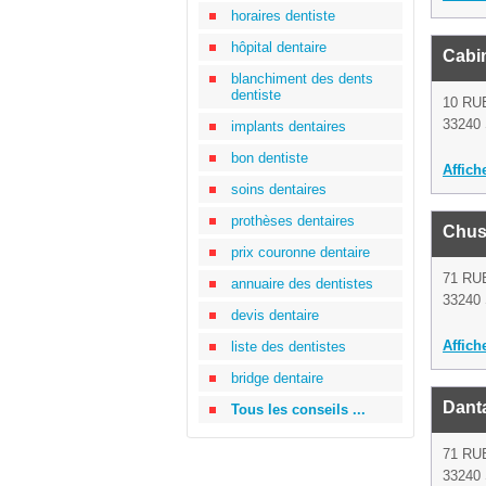
horaires dentiste
hôpital dentaire
Cabin
blanchiment des dents
dentiste
10 RU
33240 
implants dentaires
bon dentiste
Affich
soins dentaires
prothèses dentaires
Chust
prix couronne dentaire
71 RU
annuaire des dentistes
33240 
devis dentaire
Affich
liste des dentistes
bridge dentaire
Dant
Tous les conseils ...
71 RU
33240 