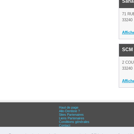
Sana
71 RU
33240 
Affich
SCM 
2 CO
33240 
Affich
Haut de page
Allo-Dentiste ?
Sites Partenaires
Liens Partenaires
Conditions générales
Contact
Grandes villes :
Dentiste Paris