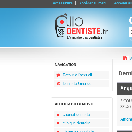
|
|
Accessibilité
Accéder au menu
Accéder au
e
A
NAVIGATION
Dent
Retour à l'accueil
Dentiste Gironde
Anque
2 CO
AUTOUR DU DENTISTE
33240 
cabinet dentiste
Affich
clinique dentaire
chirurgien dentiste