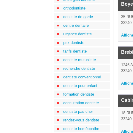
Boye
orthodontiste
dentiste de garde
35 RU
33240 
centre dentaire
urgence dentiste
Affich
prix dentiste
tarifs dentiste
Breb
dentiste mutualiste
1245 
recherche dentiste
33240 
dentiste conventionné
Affich
dentiste pour enfant
formation dentiste
Cabin
consultation dentiste
dentiste pas cher
18 RU
33240 
rendez-vous dentiste
dentiste homéopathe
Affich