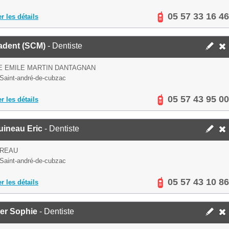
05 57 33 16 46
er les détails
adent (SCM)
- Dentiste
E EMILE MARTIN DANTAGNAN
Saint-andré-de-cubzac
05 57 43 95 00
er les détails
uineau Eric
- Dentiste
UREAU
Saint-andré-de-cubzac
05 57 43 10 86
er les détails
ier Sophie
- Dentiste