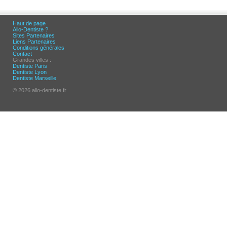
Haut de page
Allo-Dentiste ?
Sites Partenaires
Liens Partenaires
Conditions générales
Contact
Grandes villes :
Dentiste Paris
Dentiste Lyon
Dentiste Marseille
© 2026 allo-dentiste.fr