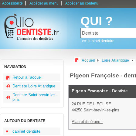
|
|
Accessibilité
Accéder au menu
Accéder au contenu
QUI ?
ex: cabinet dentaire
Accueil
Loire Atlantique
NAVIGATION
Pigeon Françoise - dent
Retour à l'accueil
Dentiste Loire Atlantique
Pigeon Françoise
- Dentiste
Dentiste Saint-brevin-les-
pins
24 RUE DE L EGLISE
44250 Saint-brevin-les-pins
AUTOUR DU DENTISTE
Plan et itinéraire :
cabinet dentiste