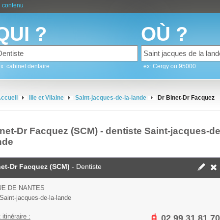
 contenu
QUI ?
OÙ ?
x: cabinet dentaire
ex: Cergy ou 95000
ccueil
Ille et Vilaine
Saint-jacques-de-la-lande
Dr Binet-Dr Facquez
inet-Dr Facquez (SCM) - dentiste Saint-jacques-de
nde
net-Dr Facquez (SCM)
- Dentiste
UE DE NANTES
Saint-jacques-de-la-lande
 itinéraire :
02 99 31 81 70