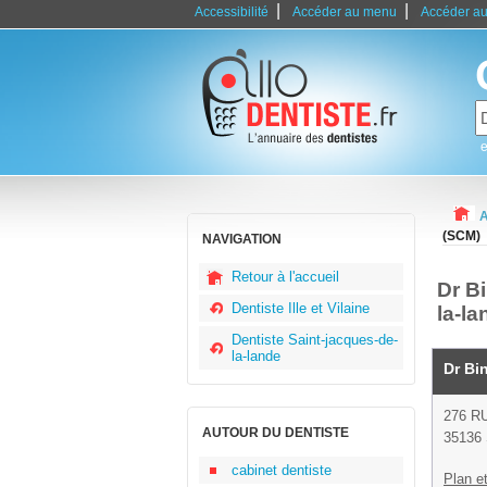
|
|
Accessibilité
Accéder au menu
Accéder au
e
A
(SCM)
NAVIGATION
Retour à l'accueil
Dr B
Dentiste Ille et Vilaine
la-la
Dentiste Saint-jacques-de-
la-lande
Dr Bi
276 R
AUTOUR DU DENTISTE
35136 
cabinet dentiste
Plan et