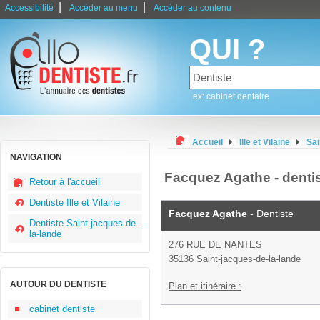
|
|
Accessibilité
Accéder au menu
Accéder au contenu
QUI ?
ex: cabinet dentaire
Accueil
Ille et Vilaine
Sai
NAVIGATION
Facquez Agathe - dentis
Retour à l'accueil
Dentiste Ille et Vilaine
Facquez Agathe
- Dentiste
Dentiste Saint-jacques-de-
la-lande
276 RUE DE NANTES
35136 Saint-jacques-de-la-lande
AUTOUR DU DENTISTE
Plan et itinéraire :
cabinet dentiste