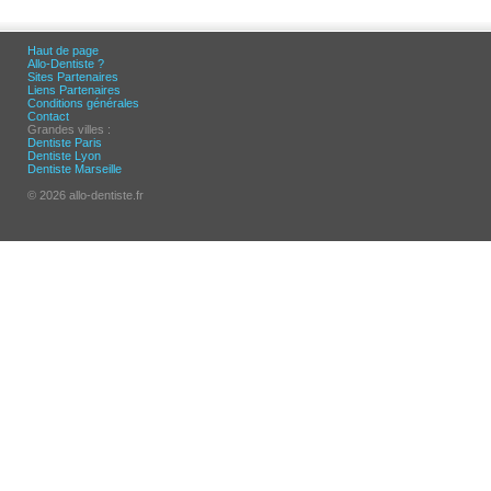
Haut de page
Allo-Dentiste ?
Sites Partenaires
Liens Partenaires
Conditions générales
Contact
Grandes villes :
Dentiste Paris
Dentiste Lyon
Dentiste Marseille
© 2026 allo-dentiste.fr