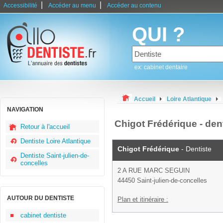
|
|
Accessibilité
Accéder au menu
Accéder au contenu
QUI ?
ex: cabinet dentaire
Accueil
Loire Atlantique
NAVIGATION
Chigot Frédérique - dent
Retour à l'accueil
Dentiste Loire Atlantique
Chigot Frédérique
- Dentiste
Dentiste Saint-julien-de-
concelles
2 A RUE MARC SEGUIN
44450 Saint-julien-de-concelles
AUTOUR DU DENTISTE
Plan et itinéraire :
cabinet dentiste