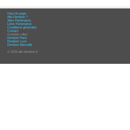
Haut de page
Allo-Dentiste ?
Sites Partenaires
Liens Partenaires
Conditions générales
Contact
Grandes villes :
Dentiste Paris
Dentiste Lyon
Dentiste Marseille
© 2026 allo-dentiste.fr