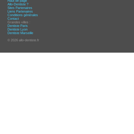
Haut de page
Allo-Dentiste ?
Sites Partenaires
Liens Partenaires
Conditions générales
Contact
Grandes villes :
Dentiste Paris
Dentiste Lyon
Dentiste Marseille
© 2026 allo-dentiste.fr