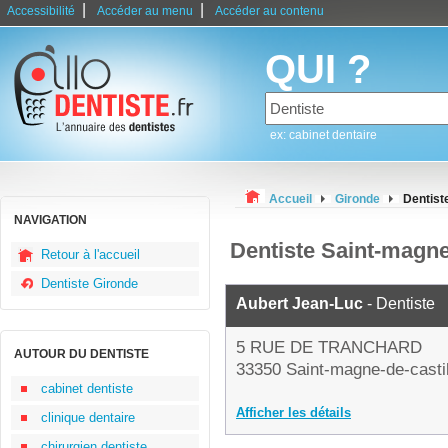
|
|
Accessibilité
Accéder au menu
Accéder au contenu
QUI ?
ex: cabinet dentaire
Accueil
Gironde
Dentist
NAVIGATION
Dentiste Saint-magne
Retour à l'accueil
Dentiste Gironde
Aubert Jean-Luc
- Dentiste
5 RUE DE TRANCHARD
AUTOUR DU DENTISTE
33350 Saint-magne-de-casti
cabinet dentiste
Afficher les détails
clinique dentaire
chirurgien dentiste