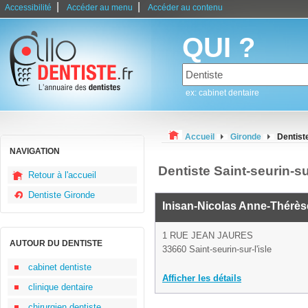
|
|
Accessibilité
Accéder au menu
Accéder au contenu
QUI ?
ex: cabinet dentaire
Accueil
Gironde
Dentiste
NAVIGATION
Dentiste Saint-seurin-sur
Retour à l'accueil
Dentiste Gironde
Inisan-Nicolas Anne-Thérès
1 RUE JEAN JAURES
AUTOUR DU DENTISTE
33660 Saint-seurin-sur-l'isle
cabinet dentiste
Afficher les détails
clinique dentaire
chirurgien dentiste