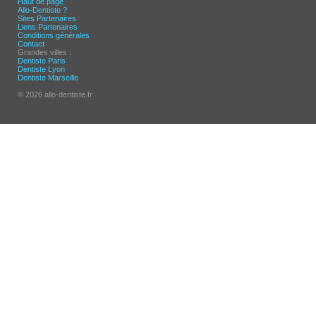
Haut de page
Allo-Dentiste ?
Sites Partenaires
Liens Partenaires
Conditions générales
Contact
Grandes villes :
Dentiste Paris
Dentiste Lyon
Dentiste Marseille
© 2026 allo-dentiste.fr