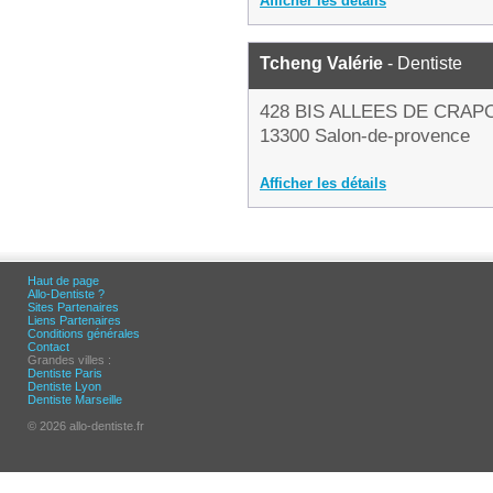
Afficher les détails
Tcheng Valérie
- Dentiste
428 BIS ALLEES DE CRA
13300 Salon-de-provence
Afficher les détails
Haut de page
Allo-Dentiste ?
Sites Partenaires
Liens Partenaires
Conditions générales
Contact
Grandes villes :
Dentiste Paris
Dentiste Lyon
Dentiste Marseille
© 2026 allo-dentiste.fr