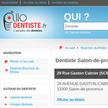
|
|
Accessibilité
Accéder au menu
Accéder au contenu
QUI ?
ex: cabinet dentaire
Accueil
Bouches du Rhône
NAVIGATION
Dentiste Salon-de-p
Retour à l'accueil
Dentiste Bouches du
Rhône
29 Rue Gaston Cabrier (SC
29 AVENUE GASTON CAB
13300 Salon-de-provence
AUTOUR DU DENTISTE
cabinet dentiste
Afficher les détails
clinique dentaire