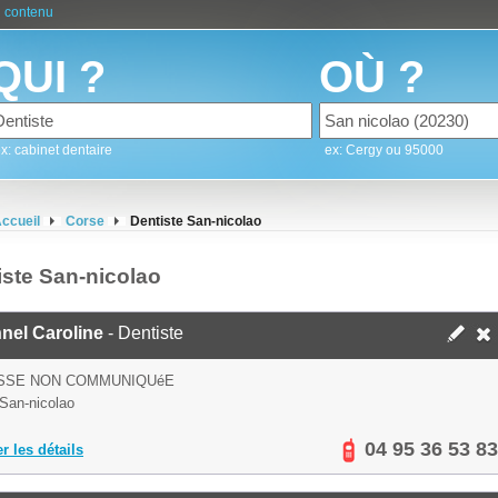
 contenu
QUI ?
OÙ ?
x: cabinet dentaire
ex: Cergy ou 95000
ccueil
Corse
Dentiste San-nicolao
iste San-nicolao
nel Caroline
- Dentiste
SSE NON COMMUNIQUéE
San-nicolao
04 95 36 53 83
er les détails