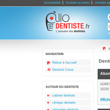
|
|
Accessibilité
Accéder au menu
Accéder au
e
A
NAVIGATION
Dent
Retour à l'accueil
Dentiste Corse
Abon
ADRE
AUTOUR DU DENTISTE
20230 
cabinet dentiste
Affich
clinique dentaire
chirurgien dentiste