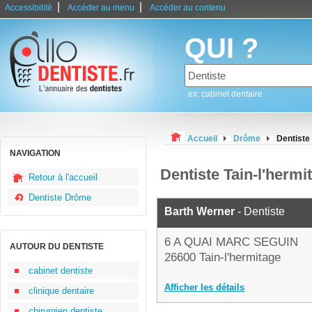
|
|
Accessibilité
Accéder au menu
Accéder au contenu
QUI ?
ex: cabinet dentaire
Accueil
Drôme
Dentiste
NAVIGATION
Dentiste Tain-l'hermi
Retour à l'accueil
Dentiste Drôme
Barth Werner
- Dentiste
6 A QUAI MARC SEGUIN
AUTOUR DU DENTISTE
26600 Tain-l'hermitage
cabinet dentiste
Afficher les détails
clinique dentaire
chirurgien dentiste