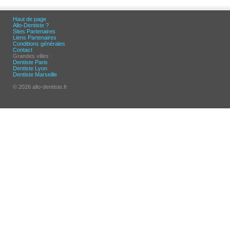
Haut de page
Allo-Dentiste ?
Sites Partenaires
Liens Partenaires
Conditions générales
Contact
Grandes villes :
Dentiste Paris
Dentiste Lyon
Dentiste Marseille
© 2026 allo-dentiste.fr