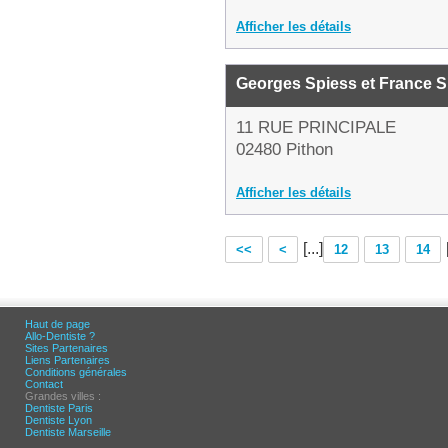
Afficher les détails
Georges Spiess et France S
11 RUE PRINCIPALE
02480 Pithon
Afficher les détails
[...]
<<
<
12
13
14
Haut de page
Allo-Dentiste ?
Sites Partenaires
Liens Partenaires
Conditions générales
Contact
Grandes villes :
Dentiste Paris
Dentiste Lyon
Dentiste Marseille