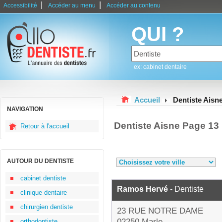
|
|
Accessibilité
Accéder au menu
Accéder au contenu
QUI ?
ex: cabinet dentaire
Accueil
Dentiste Aisn
NAVIGATION
Dentiste Aisne Page 13
Retour à l'accueil
AUTOUR DU DENTISTE
cabinet dentiste
Ramos Hervé
- Dentiste
clinique dentaire
chirurgien dentiste
23 RUE NOTRE DAME
02250 Marle
orthodontiste