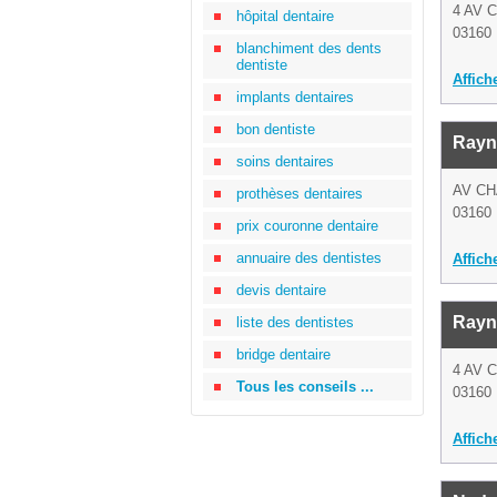
4 AV 
hôpital dentaire
03160 
blanchiment des dents
dentiste
Affich
implants dentaires
bon dentiste
Rayn
soins dentaires
AV CH
prothèses dentaires
03160 
prix couronne dentaire
annuaire des dentistes
Affich
devis dentaire
Rayn
liste des dentistes
bridge dentaire
4 AV 
Tous les conseils ...
03160 
Affich