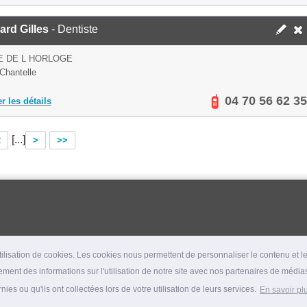
rd Gilles
- Dentiste
E DE L HORLOGE
Chantelle
04 70 56 62 35
er les détails
[...]
2
>
>>
lisation de cookies. Les cookies nous permettent de personnaliser le contenu et les
ment des informations sur l'utilisation de notre site avec nos partenaires de médias
es ou qu'ils ont collectées lors de votre utilisation de leurs services.
En savoir pl