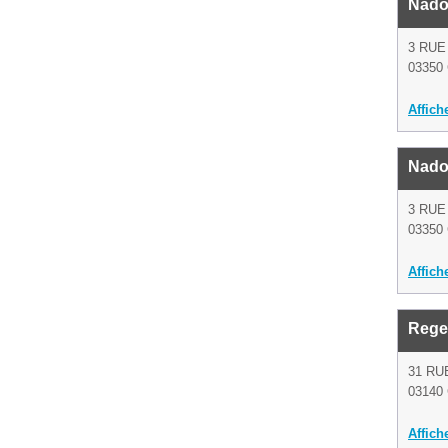
Nado
3 RUE
03350 
Affich
Nado
3 RUE
03350 
Affich
Regea
31 RU
03140 
Affich