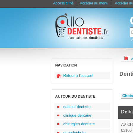
|
|
Accessibilité
Accéder au menu
Accéder au
e
A
NAVIGATION
Denti
Retour à l'accueil
AUTOUR DU DENTISTE
cabinet dentiste
Delb
clinique dentaire
chirurgien dentiste
AV CH
03160 
orthodontiste