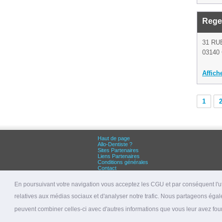
Regea
31 RU
03140 
Affich
1
Haut de page
Allo-Dentiste ?
Sites Partenaires
Liens Partenaires
Conditions générales
Contact
Grandes villes :
Dentiste Paris
En poursuivant votre navigation vous acceptez les CGU et par conséquent l'uti
Dentiste Lyon
Dentiste Marseille
relatives aux médias sociaux et d'analyser notre trafic. Nous partageons égale
© 2026 allo-dentiste.fr
peuvent combiner celles-ci avec d'autres informations que vous leur avez fourni