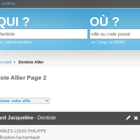
 contenu
QUI ?
OÙ ?
x: cabinet dentaire
ex: Cergy ou 95000
ccueil
Dentiste Allier
ste Allier Page 2
ard Jacqueline
- Dentiste
ARLES LOUIS PHILIPPE
Bourbon-l'archambault