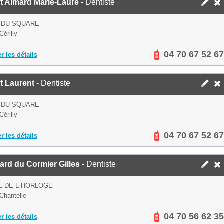
t Aimard Marie-Laure
- Dentiste
 DU SQUARE
Cérilly
04 70 67 52 67
er les détails
t Laurent
- Dentiste
 DU SQUARE
Cérilly
04 70 67 52 67
er les détails
rd du Cormier Gilles
- Dentiste
E DE L HORLOGE
Chantelle
04 70 56 62 35
er les détails