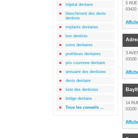
5 RUE
hôpital dentaire
03420 
blanchiment des dents
dentiste
Affich
implants dentaires
bon dentiste
Adre
soins dentaires
3 AV
prothèses dentaires
03100 
prix couronne dentaire
annuaire des dentistes
Affich
devis dentaire
Bayl
liste des dentistes
bridge dentaire
14 RU
Tous les conseils ...
03100 
Affich