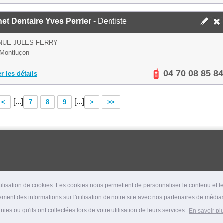
et Dentaire Yves Perrier
- Dentiste
NUE JULES FERRY
Montluçon
04 70 08 85 84
er les détails
[...]
[...]
<
7
8
9
>
>>
lisation de cookies. Les cookies nous permettent de personnaliser le contenu et les
ment des informations sur l'utilisation de notre site avec nos partenaires de médias
es ou qu'ils ont collectées lors de votre utilisation de leurs services.
En savoir pl