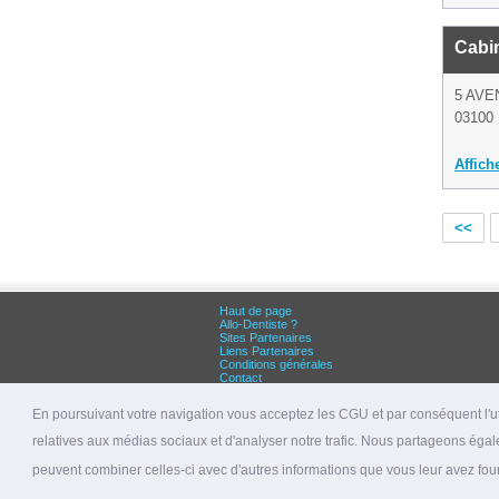
Cabin
5 AVE
03100 
Affich
<<
Haut de page
Allo-Dentiste ?
Sites Partenaires
Liens Partenaires
Conditions générales
Contact
Grandes villes :
Dentiste Paris
En poursuivant votre navigation vous acceptez les CGU et par conséquent l'uti
Dentiste Lyon
Dentiste Marseille
relatives aux médias sociaux et d'analyser notre trafic. Nous partageons égale
© 2026 allo-dentiste.fr
peuvent combiner celles-ci avec d'autres informations que vous leur avez fourni