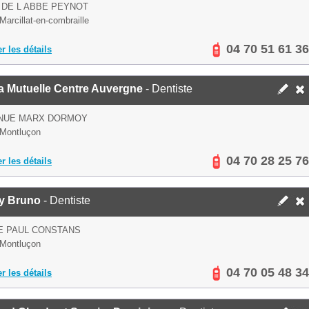
 DE L ABBE PEYNOT
Marcillat-en-combraille
04 70 51 61 36
er les détails
a Mutuelle Centre Auvergne
- Dentiste
ENUE MARX DORMOY
Montluçon
04 70 28 25 76
er les détails
ly Bruno
- Dentiste
E PAUL CONSTANS
Montluçon
04 70 05 48 34
er les détails