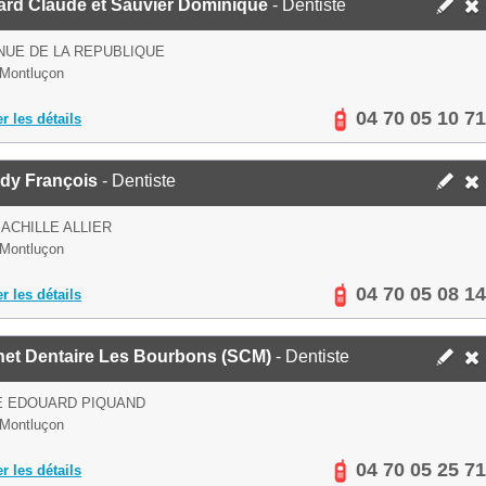
ard Claude et Sauvier Dominique
- Dentiste
NUE DE LA REPUBLIQUE
Montluçon
04 70 05 10 71
er les détails
ady François
- Dentiste
 ACHILLE ALLIER
Montluçon
04 70 05 08 14
er les détails
net Dentaire Les Bourbons (SCM)
- Dentiste
E EDOUARD PIQUAND
Montluçon
04 70 05 25 71
er les détails