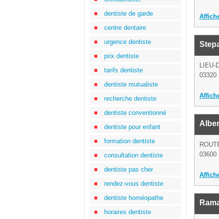
dentiste de garde
Affich
centre dentaire
urgence dentiste
Step
prix dentiste
LIEU-
tarifs dentiste
03320 
dentiste mutualiste
Affich
recherche dentiste
dentiste conventionné
Alber
dentiste pour enfant
formation dentiste
ROUTE
03600 
consultation dentiste
dentiste pas cher
Affich
rendez-vous dentiste
dentiste homéopathe
Rama
horaires dentiste