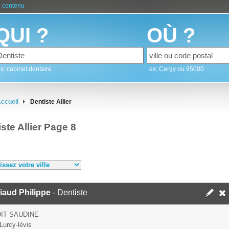
 contenu
QUI ?
OÙ ?
x: cabinet dentaire
ex: Cergy ou 95000
ccueil
Dentiste Allier
ste Allier Page 8
iaud Philippe
- Dentiste
DIT SAUDINE
Lurcy-lévis