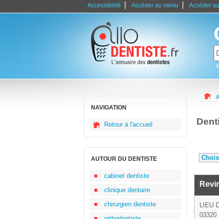
|
|
Accessibilité
Accéder au menu
Accéder au
e
A
NAVIGATION
Denti
Retour à l'accueil
AUTOUR DU DENTISTE
cabinet dentiste
Revir
clinique dentaire
chirurgien dentiste
LIEU 
03320 
orthodontiste