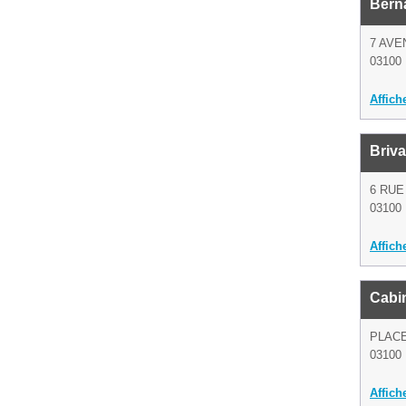
Bern
7 AVE
03100 
Affich
Briv
6 RUE
03100 
Affich
Cabi
PLAC
03100 
Affich