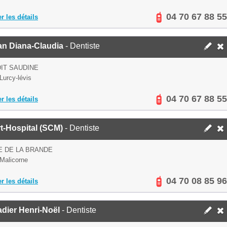
04 70 67 88 55
er les détails
an Diana-Claudia
- Dentiste
DIT SAUDINE
Lurcy-lévis
04 70 67 88 55
er les détails
t-Hospital (SCM)
- Dentiste
 DE LA BRANDE
Malicorne
04 70 08 85 96
er les détails
dier Henri-Noël
- Dentiste