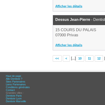
Afficher les détails
Dessus Jean-Pierre
- Dentis
15 COURS DU PALAIS
07000 Privas
Afficher les détails
[...]
<<
<
10
11
12
Haut de page
Allo-Dentiste ?
Sites Partenaires
Liens Partenaires
Conditions générales
Contact
Grandes villes :
Dentiste Paris
Dentiste Lyon
Dentiste Marseille