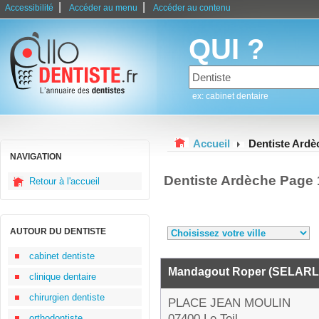
|
|
Accessibilité
Accéder au menu
Accéder au contenu
QUI ?
ex: cabinet dentaire
Accueil
Dentiste Ardè
NAVIGATION
Dentiste Ardèche Page 
Retour à l'accueil
AUTOUR DU DENTISTE
cabinet dentiste
Mandagout Roper (SELARL
clinique dentaire
chirurgien dentiste
PLACE JEAN MOULIN
07400 Le Teil
orthodontiste