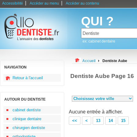
|
|
Accessibilité
Accéder au menu
Accéder au contenu
QUI ?
ex: cabinet dentaire
Accueil
Dentiste Aube
NAVIGATION
Dentiste Aube Page 16
Retour à l'accueil
AUTOUR DU DENTISTE
cabinet dentiste
Aucune entrée à afficher.
clinique dentaire
<<
<
13
14
15
chirurgien dentiste
orthodontiste