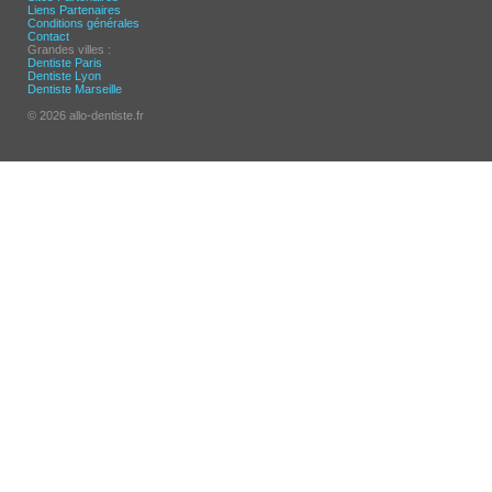
Liens Partenaires
Conditions générales
Contact
Grandes villes :
Dentiste Paris
Dentiste Lyon
Dentiste Marseille
© 2026 allo-dentiste.fr