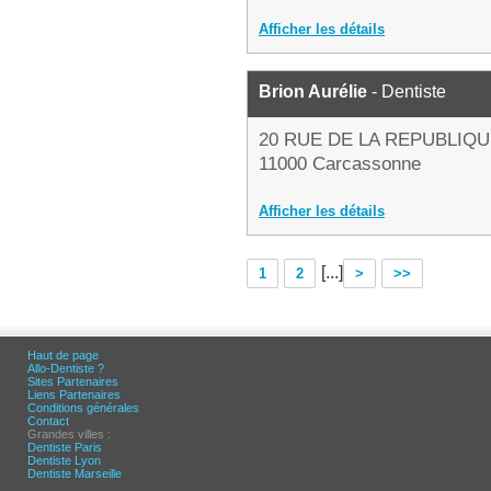
Afficher les détails
Brion Aurélie
- Dentiste
20 RUE DE LA REPUBLIQ
11000 Carcassonne
Afficher les détails
[...]
1
2
>
>>
Haut de page
Allo-Dentiste ?
Sites Partenaires
Liens Partenaires
Conditions générales
Contact
Grandes villes :
Dentiste Paris
Dentiste Lyon
Dentiste Marseille