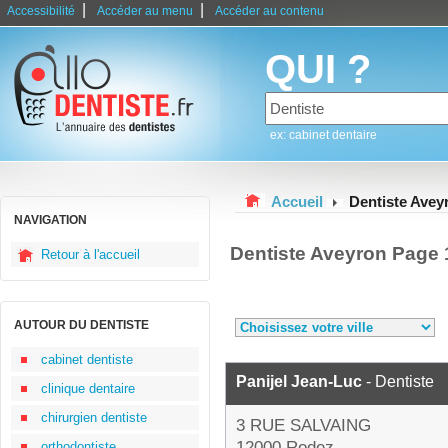
|
|
Accessibilité
Accéder au menu
Accéder au contenu
QUI ?
ex: cabinet dentaire
Accueil
Dentiste Avey
NAVIGATION
Dentiste Aveyron Page 
Retour à l'accueil
AUTOUR DU DENTISTE
cabinet dentiste
Panijel Jean-Luc
- Dentiste
clinique dentaire
chirurgien dentiste
3 RUE SALVAING
12000 Rodez
orthodontiste