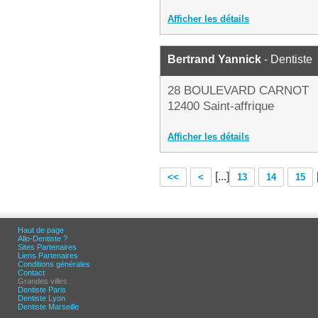
Afficher les détails
Bertrand Yannick
- Dentiste
28 BOULEVARD CARNOT
12400 Saint-affrique
Afficher les détails
[...]
<<
<
13
14
15
Haut de page
Allo-Dentiste ?
Sites Partenaires
Liens Partenaires
Conditions générales
Contact
Grandes villes :
Dentiste Paris
Dentiste Lyon
Dentiste Marseille