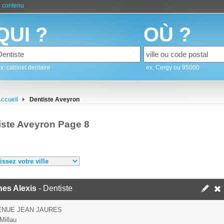
 contenu
QUI ?
OÙ ?
x: cabinet dentaire
ex: Cergy ou 95000
ccueil
Dentiste Aveyron
iste Aveyron Page 8
hes Alexis
- Dentiste
ENUE JEAN JAURES
Millau