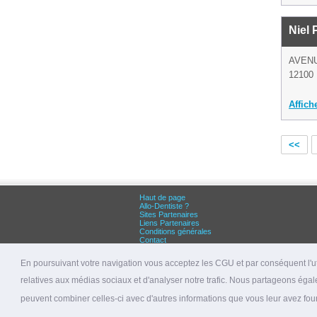
Niel 
AVEN
12100 
Affich
<<
Haut de page
Allo-Dentiste ?
Sites Partenaires
Liens Partenaires
Conditions générales
Contact
Grandes villes :
Dentiste Paris
En poursuivant votre navigation vous acceptez les CGU et par conséquent l'uti
Dentiste Lyon
Dentiste Marseille
relatives aux médias sociaux et d'analyser notre trafic. Nous partageons égale
© 2026 allo-dentiste.fr
peuvent combiner celles-ci avec d'autres informations que vous leur avez fourni