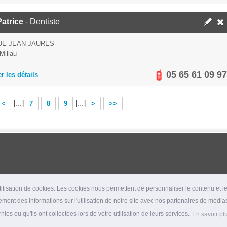
Patrice
- Dentiste
UE JEAN JAURES
Millau
05 65 61 09 97
er les détails
[...]
[...]
<
7
8
9
>
>>
lisation de cookies. Les cookies nous permettent de personnaliser le contenu et les
ment des informations sur l'utilisation de notre site avec nos partenaires de médias
es ou qu'ils ont collectées lors de votre utilisation de leurs services.
En savoir pl