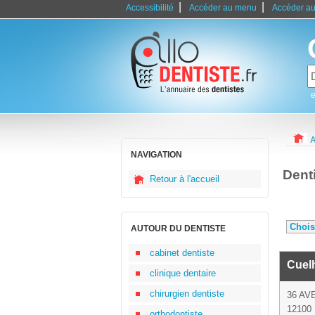
|
|
Accessibilité
Accéder au menu
Accéder au
e
A
NAVIGATION
Dent
Retour à l'accueil
AUTOUR DU DENTISTE
cabinet dentiste
Cuel
clinique dentaire
chirurgien dentiste
36 AV
12100 
orthodontiste