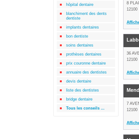
8 PL
hôpital dentaire
12100 
blanchiment des dents
dentiste
Affich
implants dentaires
bon dentiste
Labb
soins dentaires
36 AV
prothèses dentaires
12100 
prix couronne dentaire
annuaire des dentistes
Affich
devis dentaire
Mend
liste des dentistes
bridge dentaire
7 AVE
Tous les conseils ...
12100 
Affich