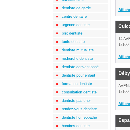
dentiste de garde
Affich
centre dentaire
urgence dentiste
Cuicc
prix dentiste
14 AV
tarifs dentiste
12100 
dentiste mutualiste
Affich
recherche dentiste
dentiste conventionné
Déby
dentiste pour enfant
formation dentiste
AVEN
12100 
consultation dentiste
dentiste pas cher
Affich
rendez-vous dentiste
dentiste homéopathe
Espa
horaires dentiste