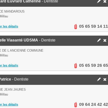
ard Euvrard Catherine
- Dentiste
ACE MANDAROUS
Millau
05 65 59 14 11
er les détails
elle Viasanté UDSMA
- Dentiste
E DE L ANCIENNE COMMUNE
Millau
05 65 59 26 65
er les détails
Patrice
- Dentiste
UE JEAN JAURES
Millau
09 64 24 42 42
er les détails