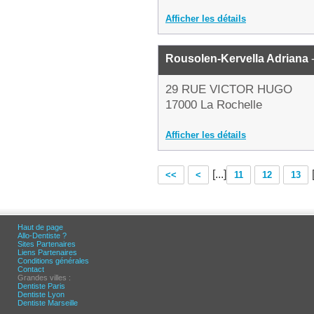
Afficher les détails
Rousolen-Kervella Adriana
-
29 RUE VICTOR HUGO
17000 La Rochelle
Afficher les détails
[...]
<<
<
11
12
13
Haut de page
Allo-Dentiste ?
Sites Partenaires
Liens Partenaires
Conditions générales
Contact
Grandes villes :
Dentiste Paris
Dentiste Lyon
Dentiste Marseille