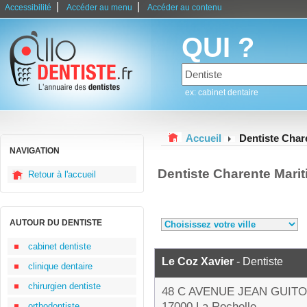
|
|
Accessibilité
Accéder au menu
Accéder au contenu
QUI ?
ex: cabinet dentaire
Accueil
Dentiste Char
NAVIGATION
Dentiste Charente Mari
Retour à l'accueil
AUTOUR DU DENTISTE
cabinet dentiste
Le Coz Xavier
- Dentiste
clinique dentaire
chirurgien dentiste
48 C AVENUE JEAN GUIT
17000 La Rochelle
orthodontiste