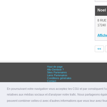
Noel 
8 RUE
17240 
Affich
<<
Haut de page
Allo-Dentiste ?
Sites Partenaires
Liens Partenaires
Conditions générales
Contact
Grandes villes :
Dentiste Paris
En poursuivant votre navigation vous acceptez les CGU et par conséquent l'uti
Dentiste Lyon
Dentiste Marseille
relatives aux médias sociaux et d'analyser notre trafic. Nous partageons égale
© 2026 allo-dentiste.fr
peuvent combiner celles-ci avec d'autres informations que vous leur avez fourni