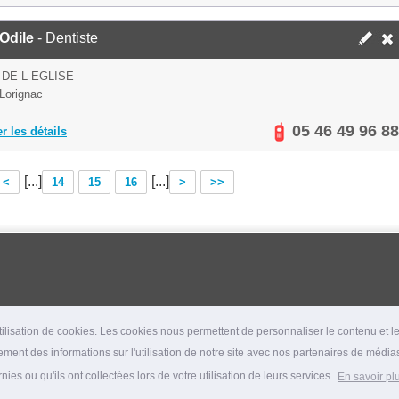
Odile
- Dentiste
 DE L EGLISE
Lorignac
05 46 49 96 88
er les détails
[...]
[...]
<
14
15
16
>
>>
lisation de cookies. Les cookies nous permettent de personnaliser le contenu et les
ment des informations sur l'utilisation de notre site avec nos partenaires de médias
es ou qu'ils ont collectées lors de votre utilisation de leurs services.
En savoir pl