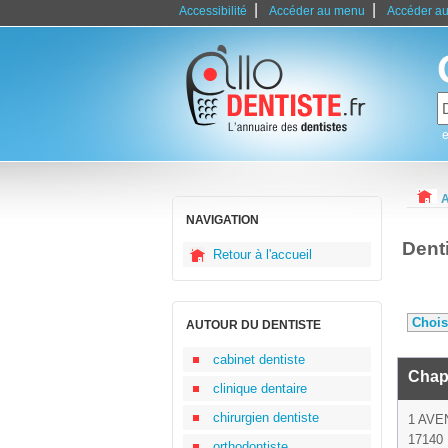
|
|
Accessibilité
Accéder au menu
Accéder au
e
A
NAVIGATION
Dent
Retour à l'accueil
AUTOUR DU DENTISTE
cabinet dentiste
Chap
clinique dentaire
chirurgien dentiste
1 AV
17140 
orthodontiste