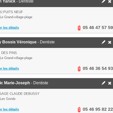
n Yanick
- Dentiste
U PUITS NEUF
Le Grand-village-plage
05 46 47 57 59
er les détails
y Bossis Véronique
- Dentiste
 DES PINS
Le Grand-village-plage
05 46 36 54 93
er les détails
ic Marie-Joseph
- Dentiste
SSAGE CLAUDE DEBUSSY
 Les Gonds
05 46 95 82 22
er les détails