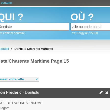
 contenu
QUI ?
OÙ ?
x: cabinet dentaire
ex: Cergy ou 95000
ccueil
Dentiste Charente Maritime
iste Charente Maritime Page 15
on Frédéric
- Dentiste
ENUE DE LAGORD VENDOME
Lagord