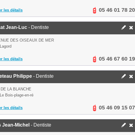
05 46 01 78 20
er les détails
at Jean-Luc
- Dentiste
ENUE DES OISEAUX DE MER
Lagord
05 46 67 60 19
er les détails
eteau Philippe
- Dentiste
 DE LA BLANCHE
Le Bois-plage-en-ré
05 46 09 15 07
er les détails
s Jean-Michel
- Dentiste