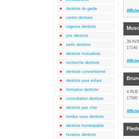
dentiste de garde
Affich
centre dentaire
urgence dentiste
Musc
prix dentiste
39 AV
tarifs dentiste
17140 
dentiste mutualiste
Affich
recherche dentiste
dentiste conventionné
Brun
dentiste pour enfant
formation dentiste
4 RUE
17580 
consultation dentiste
dentiste pas cher
Affich
rendez-vous dentiste
dentiste homéopathe
Pied
horaires dentiste