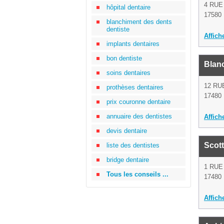
4 RUE
hôpital dentaire
17580 
blanchiment des dents
dentiste
Affich
implants dentaires
bon dentiste
Blan
soins dentaires
12 RU
prothèses dentaires
17480 
prix couronne dentaire
annuaire des dentistes
Affich
devis dentaire
Scott
liste des dentistes
bridge dentaire
1 RUE
Tous les conseils ...
17480 
Affich