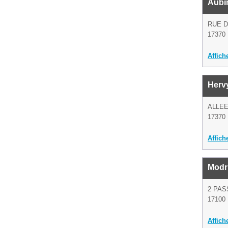
Aubi
RUE D
17370 
Affich
Herv
ALLEE
17370 
Affich
Modr
2 PA
17100
Affich