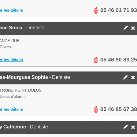
05 46 01 71 93
er les détails
sse Sonia
- Dentiste
ANDE RUE
 Cozes
05 46 90 83 25
er les détails
las-Mourgues Sophie
- Dentiste
4 ROND POINT DOLUS
Dolus-d'oléron
05 46 85 67 38
er les détails
y Catherine
- Dentiste