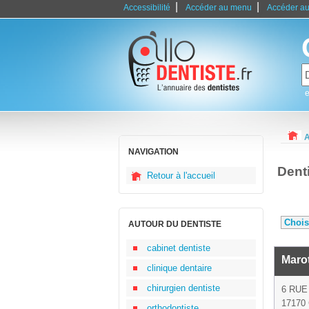
|
|
Accessibilité
Accéder au menu
Accéder au
e
A
NAVIGATION
Dent
Retour à l'accueil
AUTOUR DU DENTISTE
cabinet dentiste
Marot
clinique dentaire
chirurgien dentiste
6 RUE
17170
orthodontiste