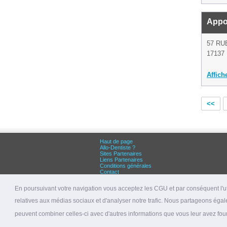
Appo
57 RU
17137
Affich
<<
Haut de page
Allo-Dentiste ?
Sites Partenaires
Liens Partenaires
Conditions générales
Contact
Grandes villes :
Dentiste Paris
En poursuivant votre navigation vous acceptez les CGU et par conséquent l'uti
Dentiste Lyon
Dentiste Marseille
relatives aux médias sociaux et d'analyser notre trafic. Nous partageons égale
© 2026 allo-dentiste.fr
peuvent combiner celles-ci avec d'autres informations que vous leur avez fourni