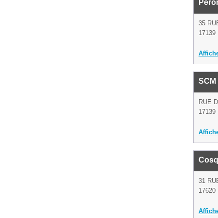
Péron
35 RU
17139 
Affich
SCM 
RUE D
17139 
Affich
Cosq
31 RU
17620 
Affich