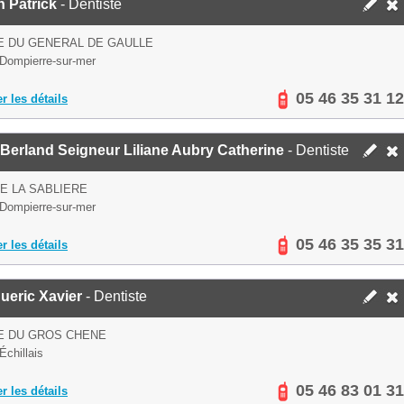
 Patrick
- Dentiste
E DU GENERAL DE GAULLE
Dompierre-sur-mer
05 46 35 31 12
er les détails
Berland Seigneur Liliane Aubry Catherine
- Dentiste
E LA SABLIERE
Dompierre-sur-mer
05 46 35 35 31
er les détails
ueric Xavier
- Dentiste
E DU GROS CHENE
Échillais
05 46 83 01 31
er les détails