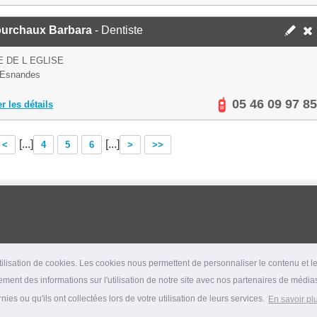
urchaux Barbara
- Dentiste
E DE L EGLISE
 Esnandes
05 46 09 97 85
er les détails
[...]
[...]
<
4
5
6
>
>>
lisation de cookies. Les cookies nous permettent de personnaliser le contenu et les
ment des informations sur l'utilisation de notre site avec nos partenaires de médias
es ou qu'ils ont collectées lors de votre utilisation de leurs services.
En savoir pl