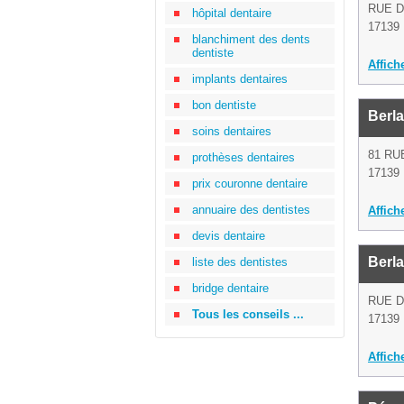
RUE D
hôpital dentaire
17139 
blanchiment des dents
dentiste
Affich
implants dentaires
bon dentiste
Berla
soins dentaires
81 RU
prothèses dentaires
17139 
prix couronne dentaire
annuaire des dentistes
Affich
devis dentaire
Berla
liste des dentistes
bridge dentaire
RUE D
Tous les conseils ...
17139 
Affich