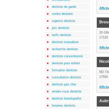
dentiste de garde
Affich
centre dentaire
urgence dentiste
Brou
prix dentiste
20 GR
tarifs dentiste
17120
dentiste mutualiste
Affich
recherche dentiste
dentiste conventionné
Nico
dentiste pour enfant
formation dentiste
RD 73
17550 
consultation dentiste
dentiste pas cher
Affich
rendez-vous dentiste
dentiste homéopathe
Aubr
horaires dentiste