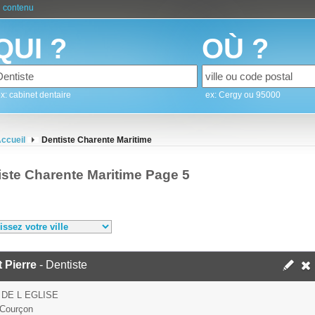
 contenu
QUI ?
OÙ ?
x: cabinet dentaire
ex: Cergy ou 95000
ccueil
Dentiste Charente Maritime
iste Charente Maritime Page 5
 Pierre
- Dentiste
 DE L EGLISE
 Courçon