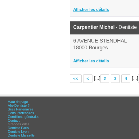
Afficher les détails
Carpentier Michel
- Dentiste
6 AVENUE STENDHAL
18000 Bourges
Afficher les détails
[...]
[...]
<<
<
2
3
4
Haut de page
Allo-Dentiste ?
Sites Partenaires
Liens Partenaires
Conditions générales
Contact
Grandes villes :
Dentiste Paris
Dentiste Lyon
Dentiste Marseille