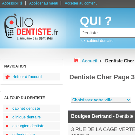
|
|
Accessibilité
Accéder au menu
Accéder au contenu
QUI ?
ex: cabinet dentaire
Accueil
Dentiste Cher
NAVIGATION
Dentiste Cher Page 3
Retour à l'accueil
AUTOUR DU DENTISTE
cabinet dentiste
Bouiges Bertrand
- Dentiste
clinique dentaire
chirurgien dentiste
3 RUE DE LA CAGE VERT
orthodontiste