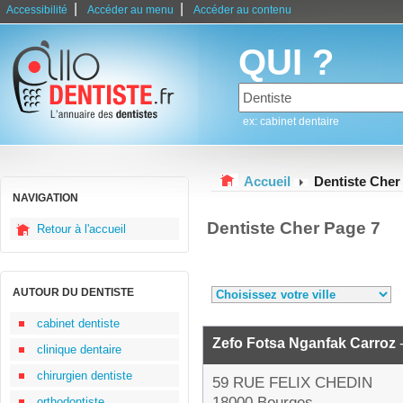
|
|
Accessibilité
Accéder au menu
Accéder au contenu
QUI ?
ex: cabinet dentaire
Accueil
Dentiste Cher
NAVIGATION
Dentiste Cher Page 7
Retour à l'accueil
AUTOUR DU DENTISTE
cabinet dentiste
Zefo Fotsa Nganfak Carroz
-
clinique dentaire
chirurgien dentiste
59 RUE FELIX CHEDIN
18000 Bourges
orthodontiste