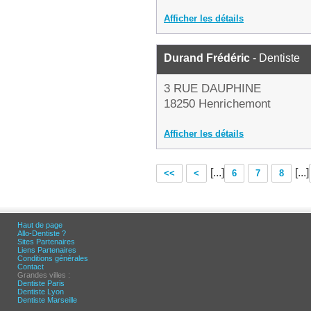
Afficher les détails
Durand Frédéric
- Dentiste
3 RUE DAUPHINE
18250 Henrichemont
Afficher les détails
[...]
[...]
<<
<
6
7
8
Haut de page
Allo-Dentiste ?
Sites Partenaires
Liens Partenaires
Conditions générales
Contact
Grandes villes :
Dentiste Paris
Dentiste Lyon
Dentiste Marseille