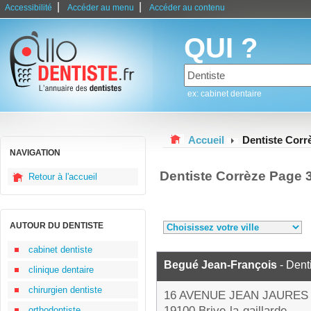
|
|
Accessibilité
Accéder au menu
Accéder au contenu
QUI ?
ex: cabinet dentaire
Accueil
Dentiste Corr
NAVIGATION
Dentiste Corrèze Page 
Retour à l'accueil
AUTOUR DU DENTISTE
cabinet dentiste
Begué Jean-François
- Dent
clinique dentaire
chirurgien dentiste
16 AVENUE JEAN JAURES
19100 Brive-la-gaillarde
orthodontiste