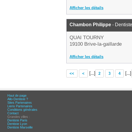
Afficher les détails
Chambon Philippe
- Dentist
QUAI TOURNY
19100 Brive-la-gaillarde
Afficher les détails
[...]
[...]
<<
<
2
3
4
Haut de page
Allo-Dentiste ?
Sites Partenaires
Liens Partenaires
Conditions générales
Contact
Grandes villes :
Dentiste Paris
Dentiste Lyon
Dentiste Marseille