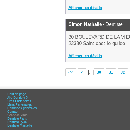
Afficher les détails
Simon Nathalie
- Dentiste
30 BOULEVARD DE LA VIE
22380 Saint-cast-le-guildo
Afficher les détails
[...]
<<
<
30
31
32
Haut de page
Allo-Dentiste ?
Sites Partenaires
Liens Partenaires
Conditions générales
Contact
Grandes villes :
Dentiste Paris
Dentiste Lyon
Dentiste Marseille