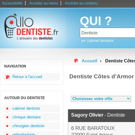
|
|
Accessibilité
Accéder au menu
Accéder au contenu
QUI ?
ex: cabinet dentaire
Accueil
Dentiste Côte
NAVIGATION
Dentiste Côtes d'Armor
Retour à l'accueil
AUTOUR DU DENTISTE
cabinet dentiste
Sagory Olivier
- Dentiste
clinique dentaire
chirurgien dentiste
6 RUE BARATOUX
22000 Saint-brieuc
orthodontiste