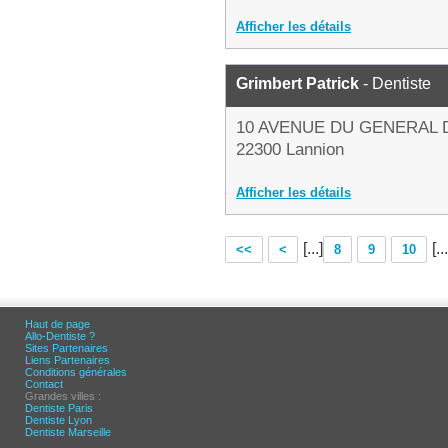
Afficher les détails
Grimbert Patrick
- Dentiste
10 AVENUE DU GENERAL 
22300 Lannion
Afficher les détails
[...]
[...
<<
<
8
9
10
Haut de page
Allo-Dentiste ?
Sites Partenaires
Liens Partenaires
Conditions générales
Contact
Grandes villes :
Dentiste Paris
Dentiste Lyon
Dentiste Marseille