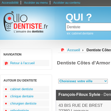
|
|
Accessibilité
Accéder au menu
Accéder au contenu
QUI ?
ex: cabinet dentaire
Accueil
Dentiste Côte
NAVIGATION
Dentiste Côtes d'Armor
Retour à l'accueil
AUTOUR DU DENTISTE
cabinet dentiste
François-Filoux Sylvie
- Den
clinique dentaire
chirurgien dentiste
43 BIS RUE DE BREST
22360 Langueux
orthodontiste