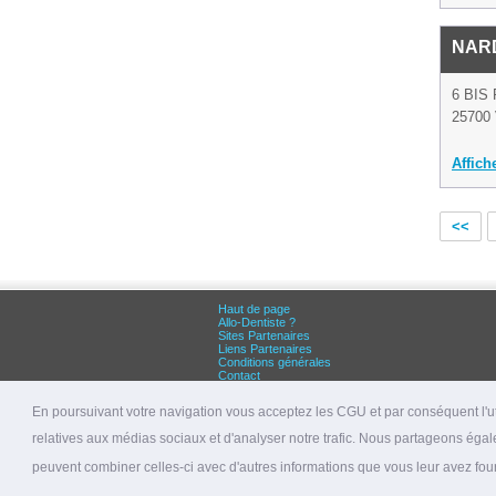
NAR
6 BIS
25700 
Affich
<<
Haut de page
Allo-Dentiste ?
Sites Partenaires
Liens Partenaires
Conditions générales
Contact
Grandes villes :
Dentiste Paris
En poursuivant votre navigation vous acceptez les CGU et par conséquent l'uti
Dentiste Lyon
Dentiste Marseille
relatives aux médias sociaux et d'analyser notre trafic. Nous partageons égale
© 2026 allo-dentiste.fr
peuvent combiner celles-ci avec d'autres informations que vous leur avez fourni