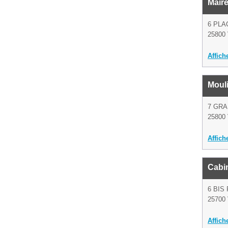
Mair
6 PLA
25800 
Affich
Mouli
7 GR
25800 
Affich
Cabi
6 BIS
25700 
Affich