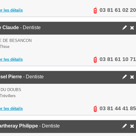
03 81 61 02 20
er les détails
e Claude
- Dentiste
E DE BESANCON
Thise
03 81 61 10 71
er les détails
el Pierre
- Dentiste
 DU DOUBS
Trévillers
03 81 44 41 85
er les détails
rtheray Philippe
- Dentiste