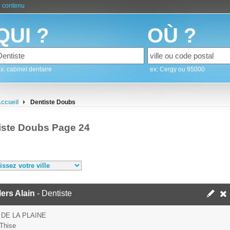
 contenu
QUI ?
OÙ ?
x: cabinet dentaire
ex: Cergy ou 95000
ccueil
Dentiste Doubs
iste Doubs Page 24
lers Alain
- Dentiste
 DE LA PLAINE
Thise