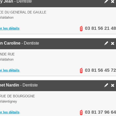
ey Jean
- Dentiste
CE DU GENERAL DE GAULLE
Valdahon
03 81 56 21 48
er les détails
n Caroline
- Dentiste
ANDE RUE
Valdahon
03 81 56 45 72
er les détails
net Nardin
- Dentiste
 RUE DE BOURGOGNE
Valentigney
03 81 37 96 64
er les détails