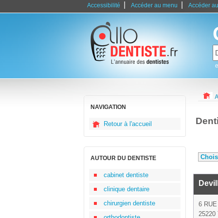
|
|
Accessibilité
Accéder au menu
Accéder au
e
A
NAVIGATION
Dent
Retour à l'accueil
AUTOUR DU DENTISTE
cabinet dentiste
Devil
clinique dentaire
chirurgien dentiste
6 RUE
25220 
orthodontiste