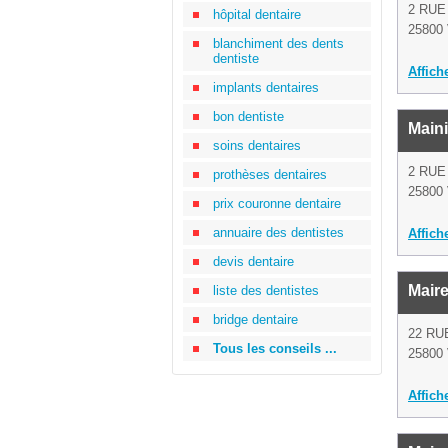
2 RUE
hôpital dentaire
25800 
blanchiment des dents
dentiste
Affich
implants dentaires
bon dentiste
Main
soins dentaires
2 RU
prothèses dentaires
25800 
prix couronne dentaire
annuaire des dentistes
Affich
devis dentaire
Mair
liste des dentistes
bridge dentaire
22 RU
Tous les conseils ...
25800 
Affich