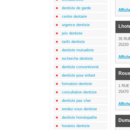
dentiste de garde
Affich
centre dentaire
urgence dentiste
Lhot
prix dentiste
35 RU
tarifs dentiste
25220 
dentiste mutualiste
Affich
recherche dentiste
dentiste conventionné
Rouss
dentiste pour enfant
formation dentiste
1 RUE
25470 
consultation dentiste
dentiste pas cher
Affich
rendez-vous dentiste
dentiste homéopathe
Duma
horaires dentiste