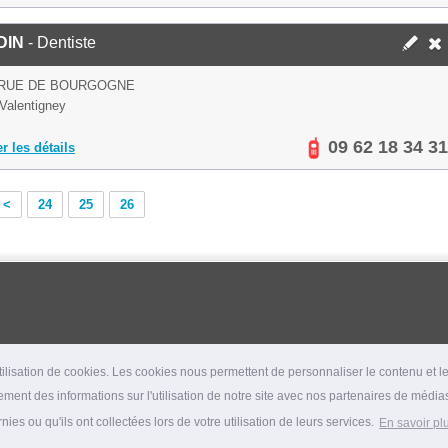
DIN
- Dentiste
 RUE DE BOURGOGNE
Valentigney
09 62 18 34 31
er les détails
<
24
25
26
lisation de cookies. Les cookies nous permettent de personnaliser le contenu et les
ment des informations sur l'utilisation de notre site avec nos partenaires de médias
es ou qu'ils ont collectées lors de votre utilisation de leurs services.
En savoir pl