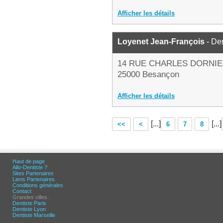
Afficher les détails
Loyenet Jean-François
- Den
14 RUE CHARLES DORNI
25000 Besançon
Afficher les détails
[...]
[...]
<<
<
6
7
8
Haut de page
Allo-Dentiste ?
Sites Partenaires
Liens Partenaires
Conditions générales
Contact
Grandes villes :
Dentiste Paris
Dentiste Lyon
Dentiste Marseille