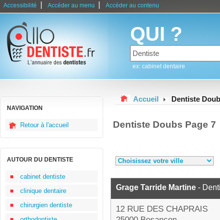
|
|
Accessibilité
Accéder au menu
Accéder au contenu
QUI ?
ex: cabinet dentaire
Accueil
Dentiste Dou
NAVIGATION
Dentiste Doubs Page 7
Retour à l'accueil
AUTOUR DU DENTISTE
cabinet dentiste
Grage Tarride Martine
- Dent
clinique dentaire
chirurgien dentiste
12 RUE DES CHAPRAIS
25000 Besançon
orthodontiste