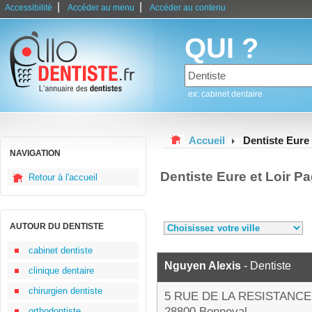
|
|
Accessibilité
Accéder au menu
Accéder au contenu
QUI ?
ex: cabinet dentaire
Accueil
Dentiste Eure 
NAVIGATION
Dentiste Eure et Loir P
Retour à l'accueil
AUTOUR DU DENTISTE
cabinet dentiste
Nguyen Alexis
- Dentiste
clinique dentaire
chirurgien dentiste
5 RUE DE LA RESISTANCE
28800 Bonneval
orthodontiste