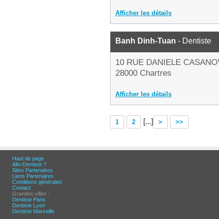
Afficher les détails
Banh Dinh-Tuan
- Dentiste
10 RUE DANIELE CASANO
28000 Chartres
Afficher les détails
[...]
1
2
>
>>
Haut de page
Allo-Dentiste ?
Sites Partenaires
Liens Partenaires
Conditions générales
Contact
Grandes villes :
Dentiste Paris
Dentiste Lyon
Dentiste Marseille