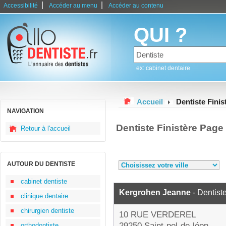
|
|
Accessibilité
Accéder au menu
Accéder au contenu
QUI ?
ex: cabinet dentaire
Accueil
Dentiste Finis
NAVIGATION
Dentiste Finistère Page
Retour à l'accueil
AUTOUR DU DENTISTE
cabinet dentiste
Kergrohen Jeanne
- Dentist
clinique dentaire
chirurgien dentiste
10 RUE VERDEREL
29250 Saint-pol-de-léon
orthodontiste