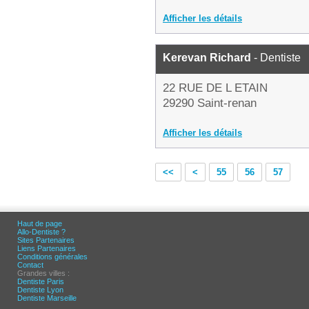
Afficher les détails
Kerevan Richard
- Dentiste
22 RUE DE L ETAIN
29290 Saint-renan
Afficher les détails
<<
<
55
56
57
Haut de page
Allo-Dentiste ?
Sites Partenaires
Liens Partenaires
Conditions générales
Contact
Grandes villes :
Dentiste Paris
Dentiste Lyon
Dentiste Marseille