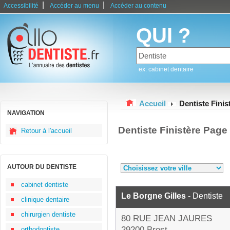
|
|
Accessibilité
Accéder au menu
Accéder au contenu
QUI ?
ex: cabinet dentaire
Accueil
Dentiste Finis
NAVIGATION
Dentiste Finistère Page
Retour à l'accueil
AUTOUR DU DENTISTE
cabinet dentiste
Le Borgne Gilles
- Dentiste
clinique dentaire
chirurgien dentiste
80 RUE JEAN JAURES
29200 Brest
orthodontiste