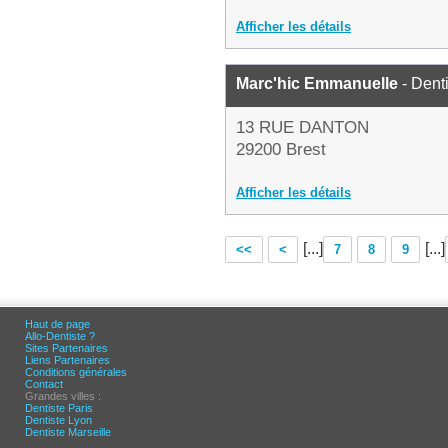
Afficher les détails
Marc'hic Emmanuelle
- Dent
13 RUE DANTON
29200 Brest
Afficher les détails
[...]
[...]
<<
<
7
8
9
Haut de page
Allo-Dentiste ?
Sites Partenaires
Liens Partenaires
Conditions générales
Contact
Grandes villes :
Dentiste Paris
Dentiste Lyon
Dentiste Marseille