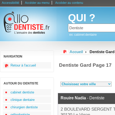
|
|
Accessibilité
Accéder au menu
Accéder au contenu
QUI ?
ex: cabinet dentaire
Accueil
Dentiste Gard
NAVIGATION
Dentiste Gard Page 17
Retour à l'accueil
AUTOUR DU DENTISTE
cabinet dentiste
Rouire Nadia
- Dentiste
clinique dentaire
chirurgien dentiste
2 BOULEVARD SERGENT T
30120 Le Vigan
orthodontiste