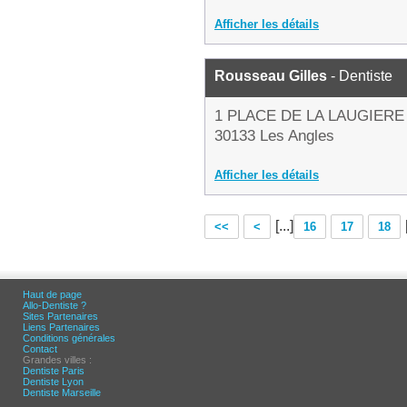
Afficher les détails
Rousseau Gilles
- Dentiste
1 PLACE DE LA LAUGIERE
30133 Les Angles
Afficher les détails
[...]
<<
<
16
17
18
Haut de page
Allo-Dentiste ?
Sites Partenaires
Liens Partenaires
Conditions générales
Contact
Grandes villes :
Dentiste Paris
Dentiste Lyon
Dentiste Marseille